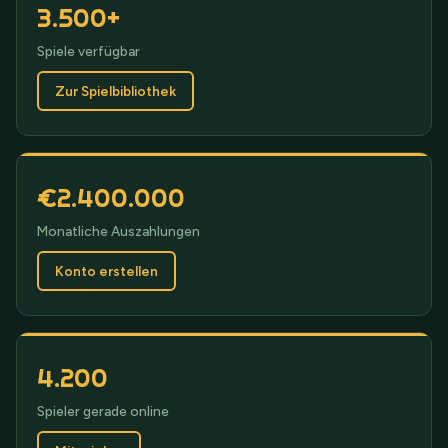
3.500+
Spiele verfügbar
Zur Spielbibliothek
€2.400.000
Monatliche Auszahlungen
Konto erstellen
4.200
Spieler gerade online