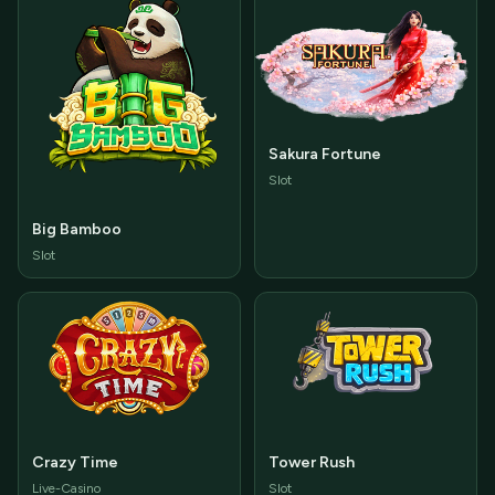
Sakura Fortune
Slot
Big Bamboo
Slot
Crazy Time
Tower Rush
Live-Casino
Slot