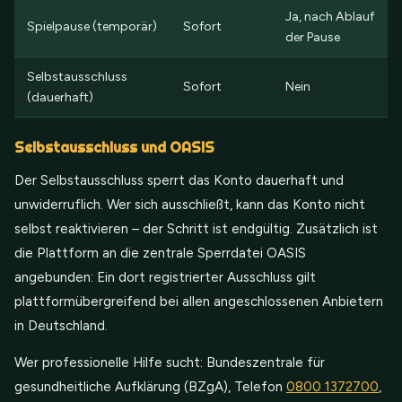
Ja, nach Ablauf
Spielpause (temporär)
Sofort
der Pause
Selbstausschluss
Sofort
Nein
(dauerhaft)
Selbstausschluss und OASIS
Der Selbstausschluss sperrt das Konto dauerhaft und
unwiderruflich. Wer sich ausschließt, kann das Konto nicht
selbst reaktivieren – der Schritt ist endgültig. Zusätzlich ist
die Plattform an die zentrale Sperrdatei OASIS
angebunden: Ein dort registrierter Ausschluss gilt
plattformübergreifend bei allen angeschlossenen Anbietern
in Deutschland.
Wer professionelle Hilfe sucht: Bundeszentrale für
gesundheitliche Aufklärung (BZgA), Telefon
0800 1372700
,