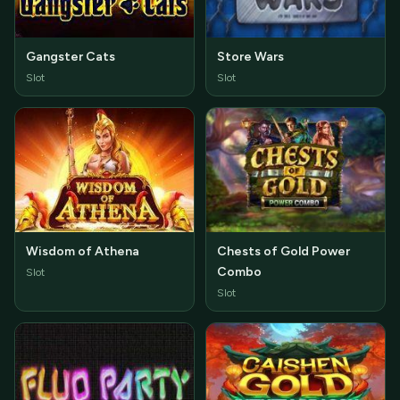
Gangster Cats
Store Wars
Slot
Slot
Wisdom of Athena
Chests of Gold Power
Combo
Slot
Slot