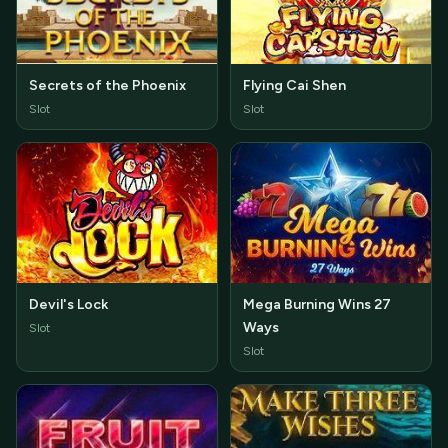
Secrets of the Phoenix
Flying Cai Shen
Slot
Slot
Devil's Lock
Mega Burning Wins 27
Ways
Slot
Slot