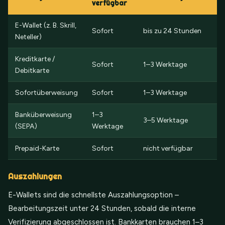
verfügbar
E-Wallet (z. B. Skrill,
Sofort
bis zu 24 Stunden
Neteller)
Kreditkarte /
Sofort
1–3 Werktage
Debitkarte
Sofortüberweisung
Sofort
1–3 Werktage
Banküberweisung
1–3
3–5 Werktage
(SEPA)
Werktage
Prepaid-Karte
Sofort
nicht verfügbar
Auszahlungen
E-Wallets sind die schnellste Auszahlungsoption –
Bearbeitungszeit unter 24 Stunden, sobald die interne
Verifizierung abgeschlossen ist. Bankkarten brauchen 1–3