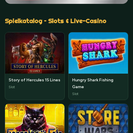
Spielkatalog – Slots & Live-Casino
Story of Hercules 15 Lines
Hungry Shark Fishing
Game
Slot
Slot