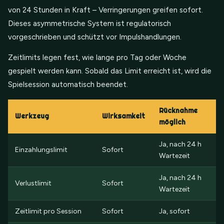
von 24 Stunden in Kraft – Verringerungen greifen sofort.
Dieses asymmetrische System ist regulatorisch
vorgeschrieben und schützt vor Impulshandlungen.
Zeitlimits legen fest, wie lange pro Tag oder Woche
gespielt werden kann. Sobald das Limit erreicht ist, wird die
Spielsession automatisch beendet.
Rücknahme
Werkzeug
Wirksamkeit
möglich
Ja, nach 24 h
Einzahlungslimit
Sofort
Wartezeit
Ja, nach 24 h
Verlustlimit
Sofort
Wartezeit
Zeitlimit pro Session
Sofort
Ja, sofort