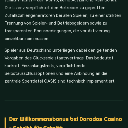
schlicht nichts – kein Konto, keine Auszahlung, kein Bonus.
Die Lizenz verpflichtet den Betreiber zu geprüften
Zufallszahlengeneratoren bei allen Spielen, zu einer strikten
Trennung von Spieler- und Betriebsgeldern sowie zu
transparenten Bonusbedingungen, die vor Aktivierung
einsehbar sein müssen.
Spieler aus Deutschland unterliegen dabei den geltenden
Vorgaben des Glücksspielstaatsvertrags. Das bedeutet
konkret: Einzahlungslimits, verpflichtende
Selbstausschlussoptionen und eine Anbindung an die
zentrale Sperrdatei OASIS sind technisch implementiert.
Der Willkommensbonus bei Dorados Casino