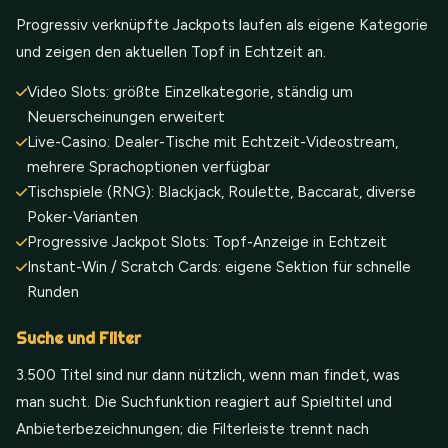
Progressiv verknüpfte Jackpots laufen als eigene Kategorie
und zeigen den aktuellen Topf in Echtzeit an.
Video Slots: größte Einzelkategorie, ständig um
Neuerscheinungen erweitert
Live-Casino: Dealer-Tische mit Echtzeit-Videostream,
mehrere Sprachoptionen verfügbar
Tischspiele (RNG): Blackjack, Roulette, Baccarat, diverse
Poker-Varianten
Progressive Jackpot Slots: Topf-Anzeige in Echtzeit
Instant-Win / Scratch Cards: eigene Sektion für schnelle
Runden
Suche und Filter
3.500 Titel sind nur dann nützlich, wenn man findet, was
man sucht. Die Suchfunktion reagiert auf Spieltitel und
Anbieterbezeichnungen; die Filterleiste trennt nach