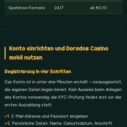
Spielshow-Formate
24/7
ab €0,10
Konto einrichten und Dorados Casino
mobil nutzen
Registrierung in vier Schritten
Das Konto ist in unter drei Minuten erstellt – vorausgesetzt,
die eigenen Daten liegen bereit. Kein Ausweis beim Anlegen
des Kontos notwendig; die KYC-Prüfung findet erst vor der
ersten Auszahlung statt.
1. E-Mail-Adresse und Passwort eingeben
2. Persönliche Daten: Name, Geburtsdatum, Anschrift