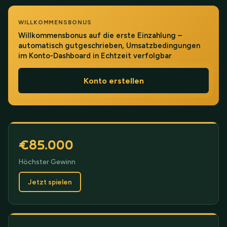
WILLKOMMENSBONUS
Willkommensbonus auf die erste Einzahlung –
WILLKOMMENSBONUS
automatisch gutgeschrieben,
Willkommensbonus auf die erste Einzahlung –
Umsatzbedingungen im Konto-Dashboard in
automatisch gutgeschrieben, Umsatzbedingungen
Echtzeit verfolgbar
im Konto-Dashboard in Echtzeit verfolgbar
Konto erstellen
Konto erstellen
€85.000
Höchster Gewinn
Jetzt spielen