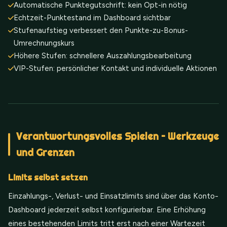
Automatische Punktegutschrift: kein Opt-in nötig
Echtzeit-Punktestand im Dashboard sichtbar
Stufenaufstieg verbessert den Punkte-zu-Bonus-
Umrechnungskurs
Höhere Stufen: schnellere Auszahlungsbearbeitung
VIP-Stufen: persönlicher Kontakt und individuelle Aktionen
Verantwortungsvolles Spielen – Werkzeuge
und Grenzen
Limits selbst setzen
Einzahlungs-, Verlust- und Einsatzlimits sind über das Konto-
Dashboard jederzeit selbst konfigurierbar. Eine Erhöhung
eines bestehenden Limits tritt erst nach einer Wartezeit