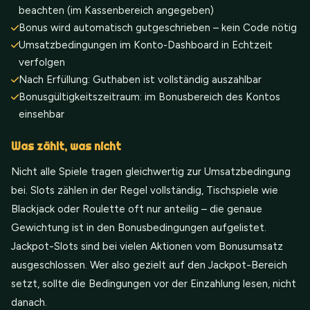
beachten (im Kassenbereich angegeben)
Bonus wird automatisch gutgeschrieben – kein Code nötig
Umsatzbedingungen im Konto-Dashboard in Echtzeit
verfolgen
Nach Erfüllung: Guthaben ist vollständig auszahlbar
Bonusgültigkeitszeitraum: im Bonusbereich des Kontos
einsehbar
Was zählt, was nicht
Nicht alle Spiele tragen gleichwertig zur Umsatzbedingung
bei. Slots zählen in der Regel vollständig, Tischspiele wie
Blackjack oder Roulette oft nur anteilig – die genaue
Gewichtung ist in den Bonusbedingungen aufgelistet.
Jackpot-Slots sind bei vielen Aktionen vom Bonusumsatz
ausgeschlossen. Wer also gezielt auf den Jackpot-Bereich
setzt, sollte die Bedingungen vor der Einzahlung lesen, nicht
danach.