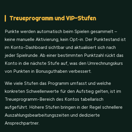
Treueprogramm und VIP-Stufen
Punkte werden automatisch beim Spielen gesammelt –
keine manuelle Aktivierung, kein Opt-in. Der Punktestand ist
im Konto-Dashboard sichtbar und aktualisiert sich nach
jeder Spielrunde. Ab einer bestimmten Punktzahl rückt das
Konto in die nächste Stufe auf, was den Umrechnungskurs
von Punkten in Bonusguthaben verbessert.
Wie viele Stufen das Programm umfasst und welche
konkreten Schwellenwerte für den Aufstieg gelten, ist im
Treueprogramm-Bereich des Kontos tabellarisch
aufgeführt. Höhere Stufen bringen in der Regel schnellere
Auszahlungsbearbeitungszeiten und dedizierte
Ansprechpartner.